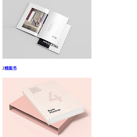
2
精装书