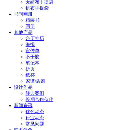
无纺布手提袋
帆布手提袋
书刊画册
精装书
画册
其他产品
台历挂历
海报
宣传单
不干胶
笔记本
折页
纸杯
家谱/族谱
设计作品
经典案例
长期合作伙伴
新闻资讯
优色动态
行业动态
常见问题
联系优色