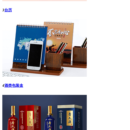
3
台历
4
酒类包装盒