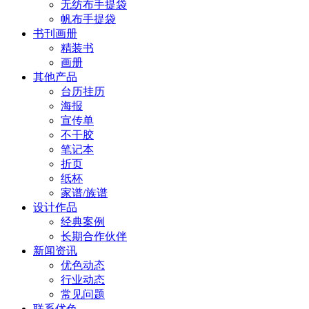
无纺布手提袋
帆布手提袋
书刊画册
精装书
画册
其他产品
台历挂历
海报
宣传单
不干胶
笔记本
折页
纸杯
家谱/族谱
设计作品
经典案例
长期合作伙伴
新闻资讯
优色动态
行业动态
常见问题
联系优色