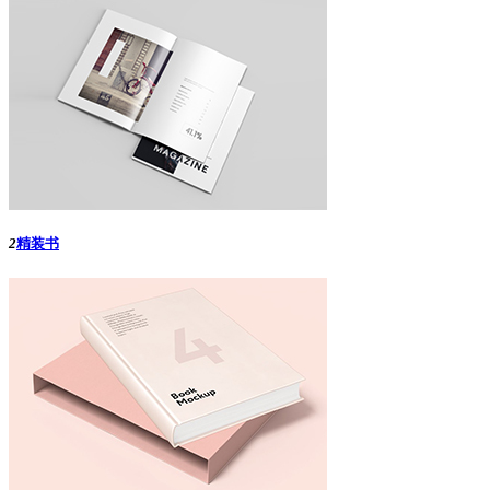
2
精装书